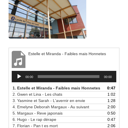
Estelle et Miranda - Faibles mais Honnetes
Lecteur
00:00
00:00
audio
1.
Estelle et Miranda - Faibles mais Honnetes
0:47
2.
Gwen et Lina - Les chats
1:02
3.
Yasmine et Sarah - L'avernir en envie
1:28
4.
Emelyne Deborah Margaux - Au suivant
2:00
5.
Margaux - Reve japonais
0:50
6.
Hugo - Le rap dérape
0:47
7.
Florian - Pan t es mort
2:06