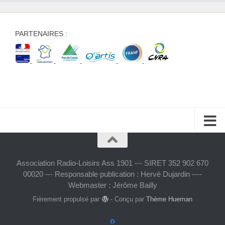
PARTENAIRES :
Association Radio-Loisirs Ass 1901 --- SIRET 352 902 670
00020 --- Responsable publication : Hervé Dujardin ----
Webmaster : Jérôme Bailly
Fièrement propulsé par
- Conçu par
Thème Hueman