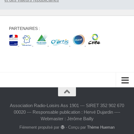
PARTENAIRES :
Association Radio-Loisirs Ass 1901 --- SIRET 352 902 670
00020 --- Responsable publication : Hervé Dujardin ----
Webmaster : Jérôme Bailly
Fièrement propulsé par
- Conçu par
Thème Hueman