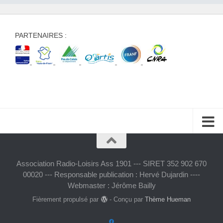
PARTENAIRES :
Association Radio-Loisirs Ass 1901 --- SIRET 352 902 670
00020 --- Responsable publication : Hervé Dujardin ----
Webmaster : Jérôme Bailly
Fièrement propulsé par
- Conçu par
Thème Hueman