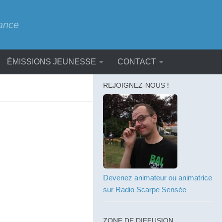
rance
ÉMISSIONS JEUNESSE
CONTACT
REJOIGNEZ-NOUS !
Devenez animateur ou animatrice
sur Radio Scarpe Sensée
ZONE DE DIFFUSION