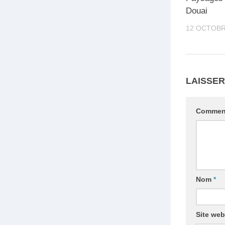
Douai
12 OCTOBR
LAISSE
Commen
Nom
*
Site web