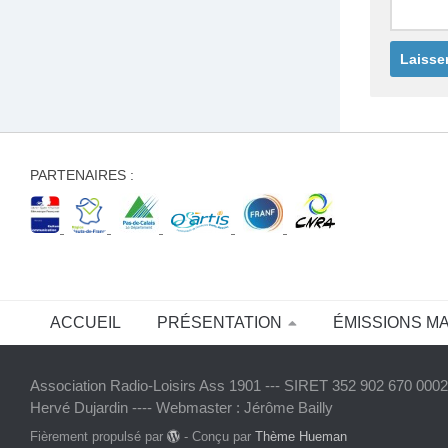
PARTENAIRES :
ACCUEIL
PRÉSENTATION
ÉMISSIONS M
Association Radio-Loisirs Ass 1901 --- SIRET 352 902 670 00020
Hervé Dujardin ---- Webmaster : Jérôme Bailly
Fièrement propulsé par
- Conçu par
Thème Hueman