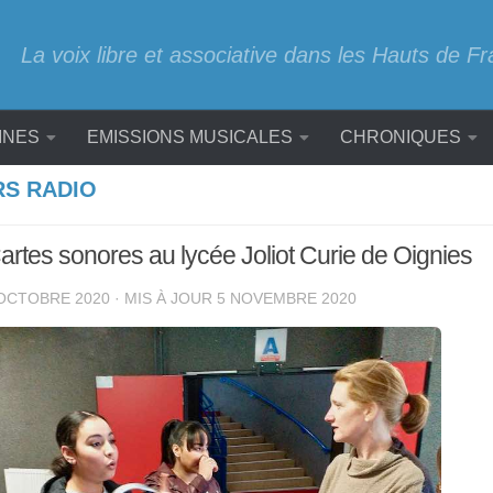
La voix libre et associative dans les Hauts de F
INES
EMISSIONS MUSICALES
CHRONIQUES
RS RADIO
Cartes sonores au lycée Joliot Curie de Oignies
OCTOBRE 2020
· MIS À JOUR
5 NOVEMBRE 2020