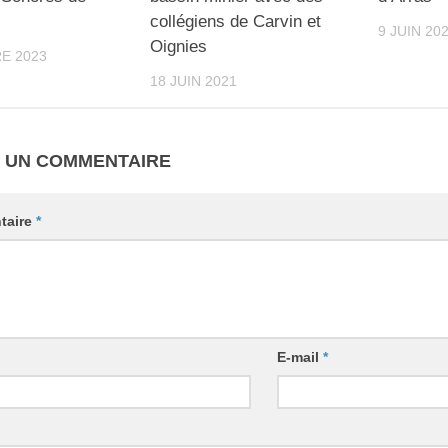
collégiens de Carvin et
9 JUIN 20
Oignies
E 2023
18 JUIN 2021
R UN COMMENTAIRE
taire
*
E-mail
*