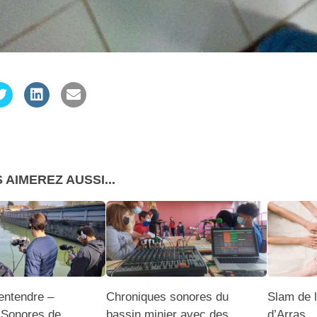
 AIMEREZ AUSSI...
entendre –
Chroniques sonores du
Slam de 
Sonores de
bassin minier avec des
d’Arras