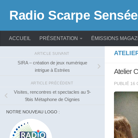
Skip to content
Radio Scarpe Sensée
ACCUEIL
PRÉSENTATION
ÉMISSIONS MAGAZ
ATELIE
ARTICLE SUIVANT
SIRA – création de jeux numérique
intrigue à Estrées
Atelier 
ARTICLE PRÉCÉDENT
PUBLIÉ
16 
Visites, rencontres et spectacles au 9-
9bis Métaphone de Oignies
NOTRE NOUVEAU LOGO :