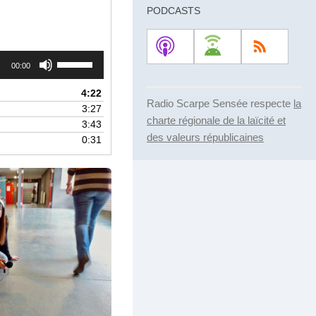
PODCASTS
Utilisez
00:00
les
flèches
4:22
haut/bas
Radio Scarpe Sensée respecte
la
3:27
pour
charte régionale de la laïcité et
3:43
augmenter
des valeurs républicaines
0:31
ou
diminuer
le
volume.