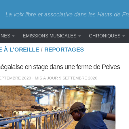
La voix libre et associative dans les Hauts de F
INES
EMISSIONS MUSICALES
CHRONIQUES
E À L'OREILLE
/
REPORTAGES
égalaise en stage dans une ferme de Pelves
EPTEMBRE 2020
· MIS À JOUR
9 SEPTEMBRE 2020