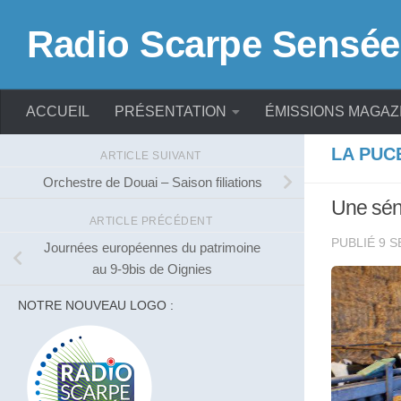
Skip to content
Radio Scarpe Sensée
ACCUEIL
PRÉSENTATION
ÉMISSIONS MAGAZ
LA PUC
ARTICLE SUIVANT
Orchestre de Douai – Saison filiations
Une sén
ARTICLE PRÉCÉDENT
PUBLIÉ
9 S
Journées européennes du patrimoine
au 9-9bis de Oignies
NOTRE NOUVEAU LOGO :