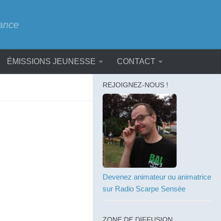
rance
ÉMISSIONS JEUNESSE
CONTACT
REJOIGNEZ-NOUS !
Devenez animateur ou animatrice
sur Radio Scarpe Sensée
ZONE DE DIFFUSION