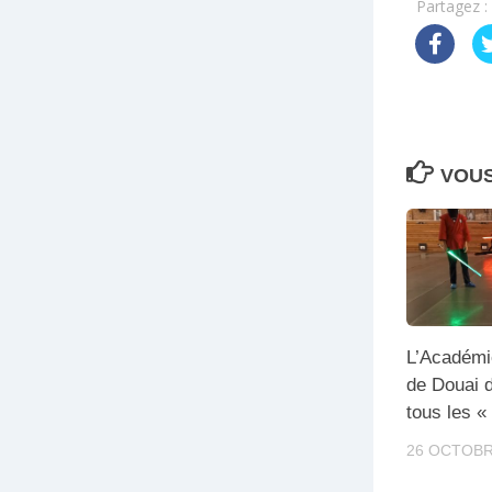
Partagez :
VOUS
L’Académi
de Douai 
tous les « 
26 OCTOBR