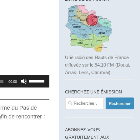
Une radio des Hauts de France
diffusée sur le 94.10 FM (Douai,
Arras, Lens, Cambrai)
Utilisez
00:00
les
CHERCHEZ UNE ÉMISSION
flèches
Rechercher :
haut/bas
ferme du Pas de
pour
fin de rencontrer :
augmenter
ABONNEZ-VOUS
ou
GRATUITEMENT AUX