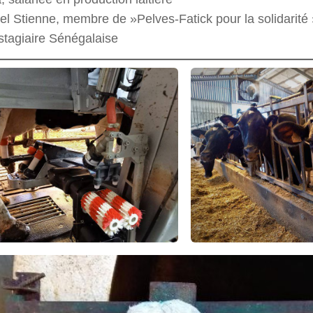
el Stienne, membre de »Pelves-Fatick pour la solidarité 
stagiaire Sénégalaise