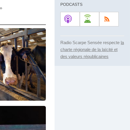
diminuer
PODCASTS
»
le
volume.
Radio Scarpe Sensée respecte
la
charte régionale de la laïcité et
des valeurs républicaines