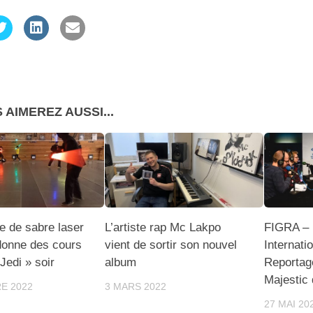
 AIMEREZ AUSSI...
e de sabre laser
L’artiste rap Mc Lakpo
FIGRA – 
donne des cours
vient de sortir son nouvel
Internati
Jedi » soir
album
Reportage
Majestic
E 2022
3 MARS 2022
27 MAI 20