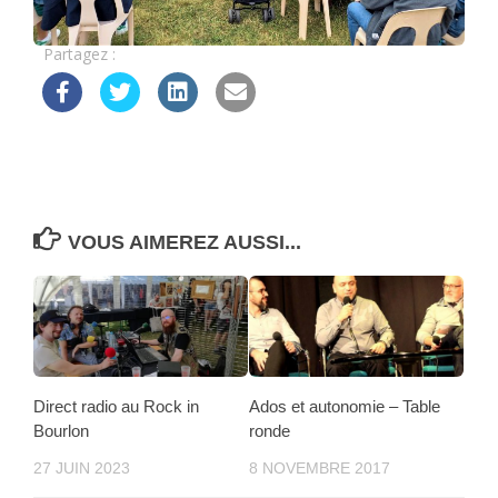
Partagez :
VOUS AIMEREZ AUSSI...
Direct radio au Rock in
Ados et autonomie – Table
Bourlon
ronde
27 JUIN 2023
8 NOVEMBRE 2017