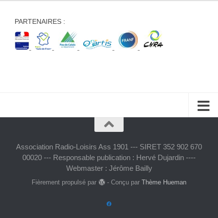
PARTENAIRES :
Association Radio-Loisirs Ass 1901 --- SIRET 352 902 670
00020 --- Responsable publication : Hervé Dujardin ----
Webmaster : Jérôme Bailly
Fièrement propulsé par
- Conçu par
Thème Hueman