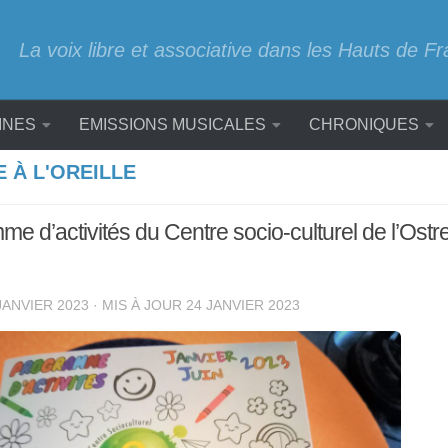
La voix libre et associative dans les Hauts de F
INES
EMISSIONS MUSICALES
CHRONIQUES
E À L'OREILLE
e d’activités du Centre socio-culturel de l’Ostre
JANVIER 2023
· MIS À JOUR
24 JANVIER 2023