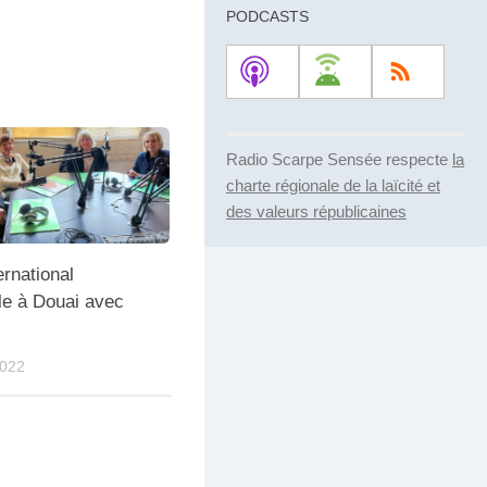
ou
PODCASTS
diminuer
le
volume.
Radio Scarpe Sensée respecte
la
charte régionale de la laïcité et
des valeurs républicaines
ernational
le à Douai avec
2022