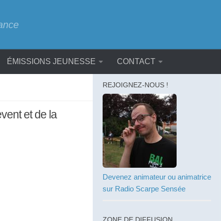
rance
ÉMISSIONS JEUNESSE
CONTACT
REJOIGNEZ-NOUS !
vent et de la
Devenez animateur ou animatrice
sur Radio Scarpe Sensée
ZONE DE DIFFUSION