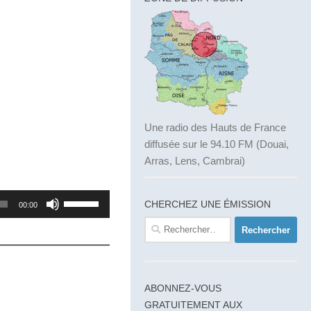
Une radio des Hauts de France
diffusée sur le 94.10 FM (Douai,
Arras, Lens, Cambrai)
Utilisez
CHERCHEZ UNE ÉMISSION
00:00
les
Rechercher :
flèches
haut/bas
pour
ABONNEZ-VOUS
augmenter
GRATUITEMENT AUX