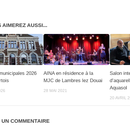
 AIMEREZ AUSSI...
 municipales 2026
AINA en résidence à la
Salon int
rtois
MJC de Lambres lez Douai
d’aquarel
Aquasol
026
28 MAI 2021
20 AVRIL 
R UN COMMENTAIRE