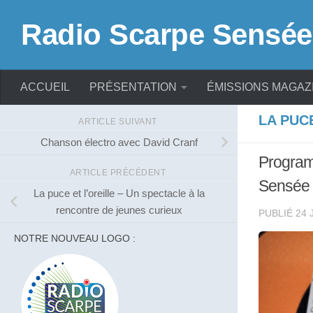
Skip to content
Radio Scarpe Sensée
ACCUEIL
PRÉSENTATION
ÉMISSIONS MAGAZ
LA PUC
ARTICLE SUIVANT
Chanson électro avec David Cranf
Programm
ARTICLE PRÉCÉDENT
Sensée
La puce et l’oreille – Un spectacle à la
rencontre de jeunes curieux
PUBLIÉ
24 
NOTRE NOUVEAU LOGO :