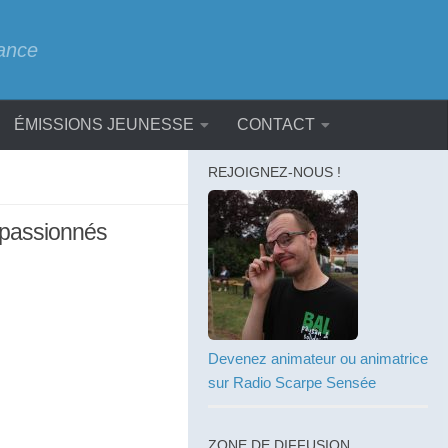
rance
ÉMISSIONS JEUNESSE
CONTACT
REJOIGNEZ-NOUS !
s passionnés
Devenez animateur ou animatrice
sur Radio Scarpe Sensée
ZONE DE DIFFUSION