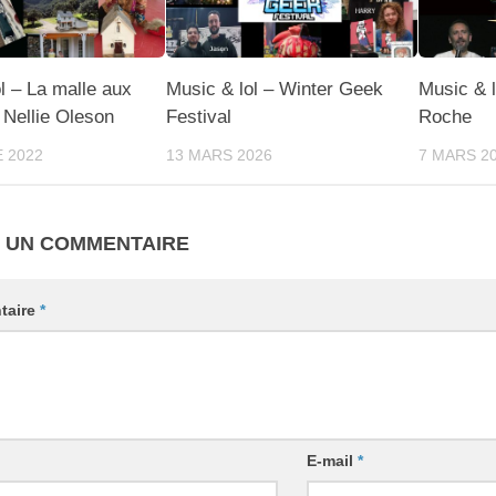
l – La malle aux
Music & lol – Winter Geek
Music & l
 Nellie Oleson
Festival
Roche
 2022
13 MARS 2026
7 MARS 2
R UN COMMENTAIRE
taire
*
E-mail
*