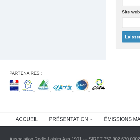
Site web
PARTENAIRES :
ACCUEIL
PRÉSENTATION
ÉMISSIONS M
Association Radio-Loisirs Ass 1901 --- SIRET 352 902 670 00020