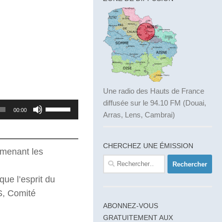
Une radio des Hauts de France
diffusée sur le 94.10 FM (Douai,
Utilisez
00:00
Arras, Lens, Cambrai)
les
flèches
CHERCHEZ UNE ÉMISSION
haut/bas
mmenant les
Rechercher :
pour
augmenter
que l’esprit du
ou
S, Comité
diminuer
ABONNEZ-VOUS
le
GRATUITEMENT AUX