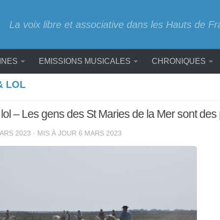
La voix libre et associative dans les Hauts de F
INES
EMISSIONS MUSICALES
CHRONIQUES
& LOL
lol – Les gens des St Maries de la Mer sont de
ARS 2023
· MIS À JOUR
6 MARS 2023