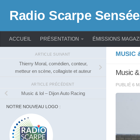
Skip to content
Radio Scarpe Sensée
ACCUEIL
PRÉSENTATION
ÉMISSIONS MAGAZ
MUSIC 
ARTICLE SUIVANT
Thierry Moral, comédien, conteur,
metteur en scène, collagiste et auteur
Music & 
ARTICLE PRÉCÉDENT
PUBLIÉ
6 M
Music & lol – Dijon Auto Racing
NOTRE NOUVEAU LOGO :