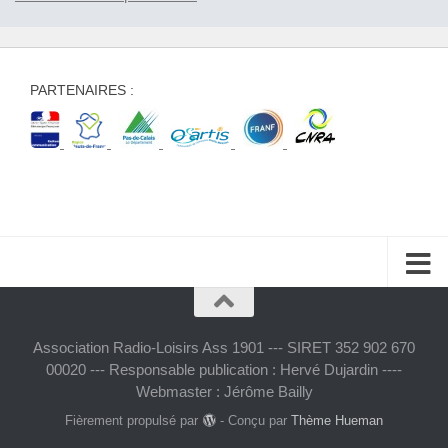
PARTENAIRES :
Association Radio-Loisirs Ass 1901 --- SIRET 352 902 670
00020 --- Responsable publication : Hervé Dujardin ----
Webmaster : Jérôme Bailly
Fièrement propulsé par
- Conçu par
Thème Hueman