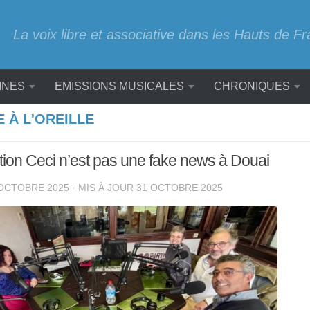
La voix libre et associative dans les Hauts de F
INES
EMISSIONS MUSICALES
CHRONIQUES
E À L'OREILLE
tion Ceci n’est pas une fake news à Douai
OCTOBRE 2025
· MIS À JOUR
31 OCTOBRE 2025