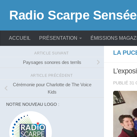
Skip to content
Radio Scarpe Sensée
ACCUEIL
PRÉSENTATION
ÉMISSIONS MAGAZ
LA PUC
ARTICLE SUIVANT
Paysages sonores des terrils
L’exposi
ARTICLE PRÉCÉDENT
PUBLIÉ
31 
Cérémonie pour Charlotte de The Voice
Kids
NOTRE NOUVEAU LOGO :