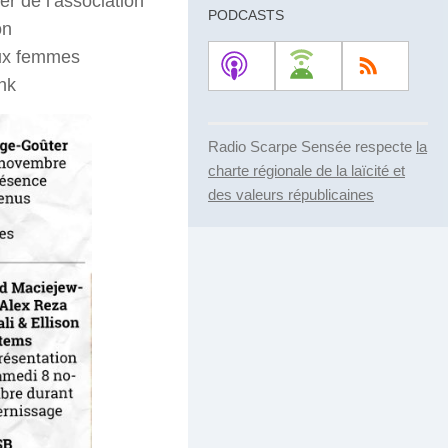
r de l’association
PODCASTS
on
aux femmes
nk
Radio Scarpe Sensée respecte
la
charte régionale de la laïcité et
des valeurs républicaines