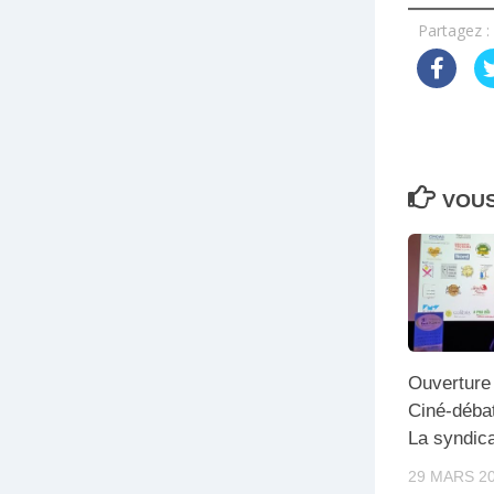
Partagez :
VOUS
Ouverture 
Ciné-débat
La syndica
29 MARS 2