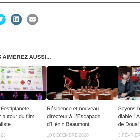
 AIMEREZ AUSSI...
Festiplanete –
Résidence et nouveau
Soyons h
 autour du film
directeur à L’Escapade
diable ! 
liste
d’Hénin Beaumont
de Douai
023
10 DÉCEMBRE 2020
3 FÉVRIER