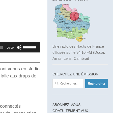
Utilisez
Une radio des Hauts de France
00:00
diffusée sur le 94.10 FM (Douai,
les
Arras, Lens, Cambrai)
flèches
haut/bas
sont venus en studio
pour
CHERCHEZ UNE ÉMISSION
 Halle aux draps de
augmenter
Rechercher :
ou
diminuer
le
ABONNEZ-VOUS
s connectés
volume.
GRATUITEMENT AUX