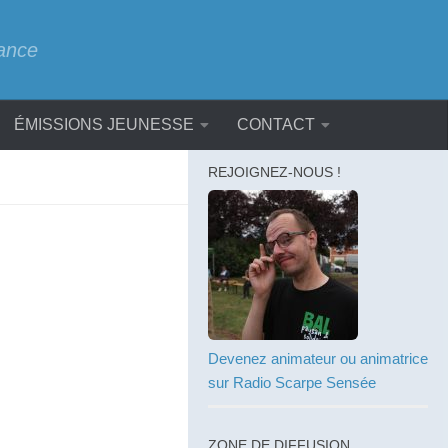
rance
ÉMISSIONS JEUNESSE
CONTACT
REJOIGNEZ-NOUS !
Devenez animateur ou animatrice
sur Radio Scarpe Sensée
ZONE DE DIFFUSION