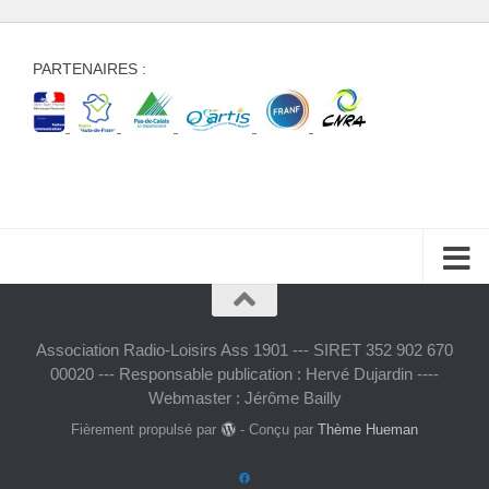
PARTENAIRES :
Association Radio-Loisirs Ass 1901 --- SIRET 352 902 670
00020 --- Responsable publication : Hervé Dujardin ----
Webmaster : Jérôme Bailly
Fièrement propulsé par
- Conçu par
Thème Hueman