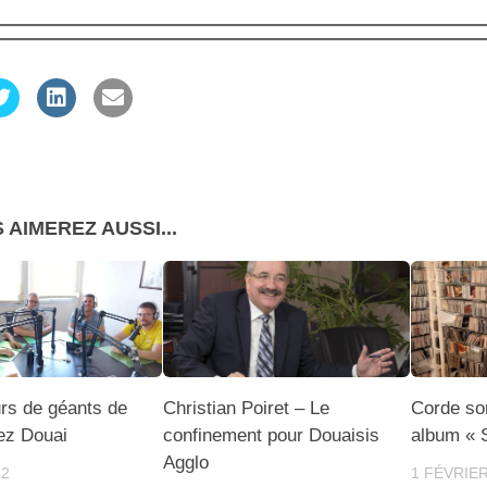
 AIMEREZ AUSSI...
rs de géants de
Christian Poiret – Le
Corde so
ez Douai
confinement pour Douaisis
album « 
Agglo
22
1 FÉVRIER