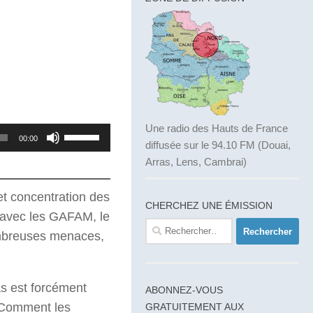
Une radio des Hauts de France
Utilisez
00:00
diffusée sur le 94.10 FM (Douai,
les
Arras, Lens, Cambrai)
flèches
haut/bas
et concentration des
CHERCHEZ UNE ÉMISSION
pour
r avec les GAFAM, le
Rechercher :
augmenter
nombreuses menaces,
ou
diminuer
s est forcément
le
ABONNEZ-VOUS
? Comment les
GRATUITEMENT AUX
volume.