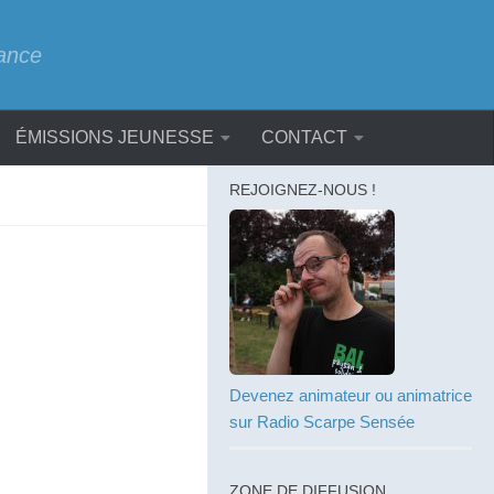
rance
ÉMISSIONS JEUNESSE
CONTACT
REJOIGNEZ-NOUS !
Devenez animateur ou animatrice
sur Radio Scarpe Sensée
ZONE DE DIFFUSION