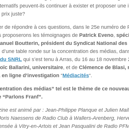
ternatifs peuvent-ils continuer à exister et proposer une 
 prix juste?
er de répondre à ces questions, dans le 25e numéro de
s proposerons les témoignages de
Patrick Eveno
,
spéc
nuel Boutterin, président du Syndicat National des
n d’une table ronde sur la concentration des médias, dan
 du SNRL
qui s’est tenu à Arras, du 16 au 18 novembre 
oïc Ballarini, universitaire
, et de
Clémence de Blasi, 
en ligne d’investigation
“
Médiacités
“.
entration des médias” tel est le thème de ce nouve
 “Parlons Franf”.
ne est animé par : Jean-Philippe Planque et Julien Mail
Joris Naessens de Radio Club à Wallers-Arenberg, Herv
nsée à Vitry-en-Artois et Jean Pasqualini de Radio PFM