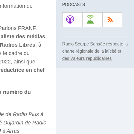
PODCASTS
information de
 Parlons FRANF,
ialiste des médias
,
Radio Scarpe Sensée respecte
la
 Radios Libres
, à
charte régionale de la laïcité et
s le cadre du
des valeurs républicaines
2022, ainsi que
rédactrice en chef
au numéro du
le de Radio Plus à
é Dujardin de Radio
 à Arras.