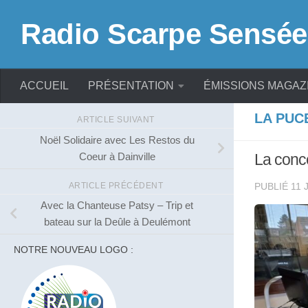
Skip to content
Radio Scarpe Sensée
ACCUEIL
PRÉSENTATION
ÉMISSIONS MAGAZ
LA PUC
ARTICLE SUIVANT
Noël Solidaire avec Les Restos du
Coeur à Dainville
La conc
ARTICLE PRÉCÉDENT
PUBLIÉ
11 
Avec la Chanteuse Patsy – Trip et
bateau sur la Deûle à Deulémont
NOTRE NOUVEAU LOGO :