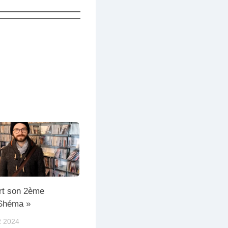
rt son 2ème
Shéma »
 2024