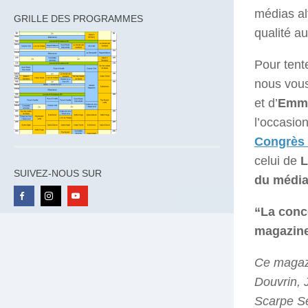
médias al
GRILLE DES PROGRAMMES
qualité au
Pour tent
nous vou
et d’
Emma
l’occasio
Congrès
celui de
L
SUIVEZ-NOUS SUR
du média 
“La conc
magazine
Ce magazi
Douvrin, 
Scarpe Se