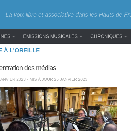
La voix libre et associative dans les Hauts de F
INES
EMISSIONS MUSICALES
CHRONIQUES
E À L'OREILLE
entration des médias
JANVIER 2023
· MIS À JOUR
25 JANVIER 2023