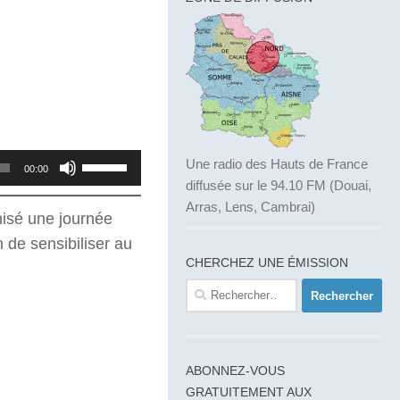
Utilisez
Une radio des Hauts de France
00:00
diffusée sur le 94.10 FM (Douai,
les
Arras, Lens, Cambrai)
flèches
nisé une journée
haut/bas
n de sensibiliser au
pour
CHERCHEZ UNE ÉMISSION
augmenter
Rechercher :
ou
diminuer
le
ABONNEZ-VOUS
volume.
GRATUITEMENT AUX