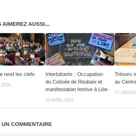
 AIMEREZ AUSSI...
 rend les clefs
Interluttants : Occupation
Trésors i
du Colisée de Roubaix et
au Centre
 2025
manifestation festive à Lille
17 DÉCEM
23 AVRIL 2021
R UN COMMENTAIRE