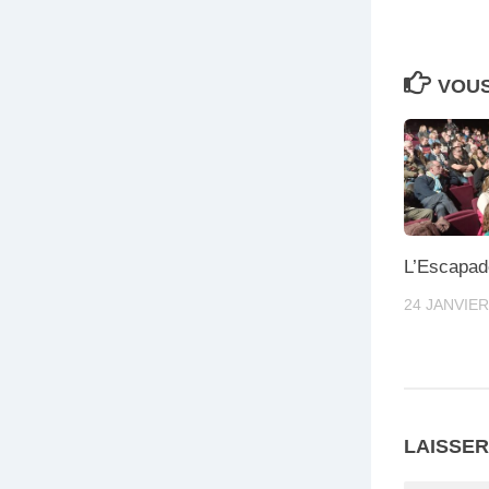
VOUS
L’Escapade
24 JANVIER
LAISSE