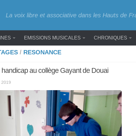
La voix libre et associative dans les Hauts de F
INES
EMISSIONS MUSICALES
CHRONIQUES
TAGES
/
RESONANCE
 handicap au collège Gayant de Douai
 2019