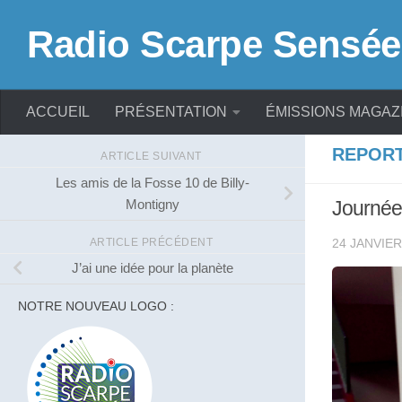
Skip to content
Radio Scarpe Sensée
ACCUEIL
PRÉSENTATION
ÉMISSIONS MAGAZ
REPOR
ARTICLE SUIVANT
Les amis de la Fosse 10 de Billy-
Montigny
Journée
ARTICLE PRÉCÉDENT
24 JANVIER
J’ai une idée pour la planète
NOTRE NOUVEAU LOGO :