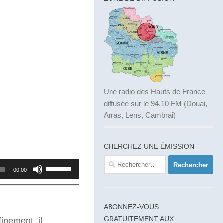
Une radio des Hauts de France
diffusée sur le 94.10 FM (Douai,
Arras, Lens, Cambrai)
CHERCHEZ UNE ÉMISSION
Rechercher :
Utilisez
00:00
les
flèches
haut/bas
ABONNEZ-VOUS
GRATUITEMENT AUX
inement, il
pour