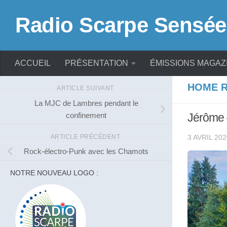
Skip to content
Radio Scarpe Sensée
ACCUEIL
PRÉSENTATION
ÉMISSIONS MAGAZ
HOME R
ARTICLE SUIVANT
La MJC de Lambres pendant le
confinement
Jérôme –
ARTICLE PRÉCÉDENT
3 AVRIL 202
Rock-électro-Punk avec les Chamots
NOTRE NOUVEAU LOGO :