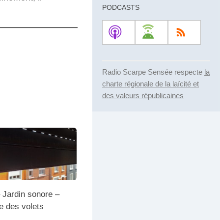
PODCASTS
augmenter
ou
diminuer
le
volume.
Radio Scarpe Sensée respecte
la
charte régionale de la laïcité et
des valeurs républicaines
 Jardin sonore –
e des volets