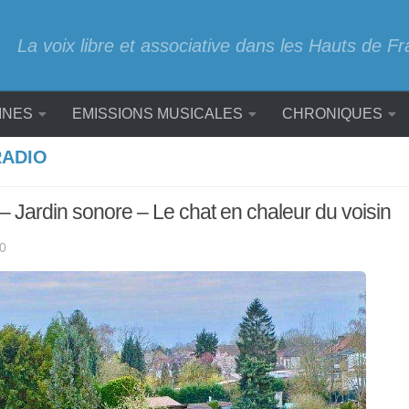
La voix libre et associative dans les Hauts de F
INES
EMISSIONS MUSICALES
CHRONIQUES
ADIO
 Jardin sonore – Le chat en chaleur du voisin
0