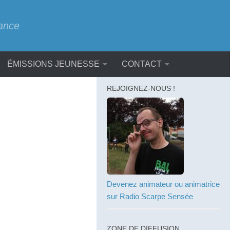
rance
ÉMISSIONS JEUNESSE
CONTACT
REJOIGNEZ-NOUS !
Devenez animateur ou animatrice
sur Radio Scarpe Sensée
ZONE DE DIFFUSION