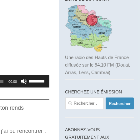
Une radio des Hauts de France
diffusée sur le 94.10 FM (Douai,
Arras, Lens, Cambrai)
Utilisez
00:00
les
CHERCHEZ UNE ÉMISSION
flèches
Rechercher :
haut/bas
éton rends
pour
augmenter
ABONNEZ-VOUS
’ai pu rencontrer :
ou
GRATUITEMENT AUX