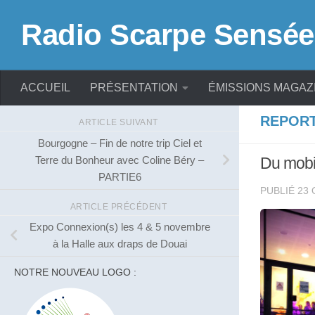
Skip to content
Radio Scarpe Sensée
ACCUEIL
PRÉSENTATION
ÉMISSIONS MAGAZ
REPOR
ARTICLE SUIVANT
Bourgogne – Fin de notre trip Ciel et
Terre du Bonheur avec Coline Béry –
Du mobil
PARTIE6
PUBLIÉ
23 
ARTICLE PRÉCÉDENT
Expo Connexion(s) les 4 & 5 novembre
à la Halle aux draps de Douai
NOTRE NOUVEAU LOGO :