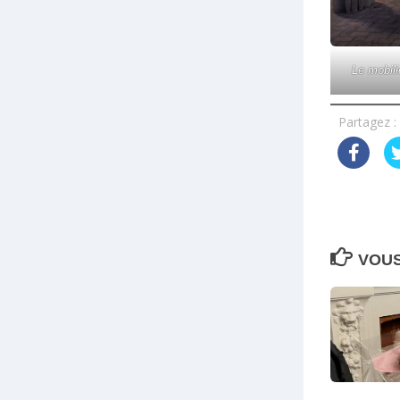
Le mobili
Partagez :
VOUS