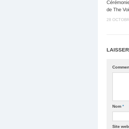
Cérémonie
de The Vo
28 OCTOBR
LAISSE
Commen
Nom
*
Site web