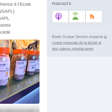
diminuer
PODCASTS
rence à l’Ecole
le
(ENSAPL)
volume.
NSAPL
centre
océdé
Radio Scarpe Sensée respecte
la
charte régionale de la laïcité et
des valeurs républicaines
s utilisés pour le projet