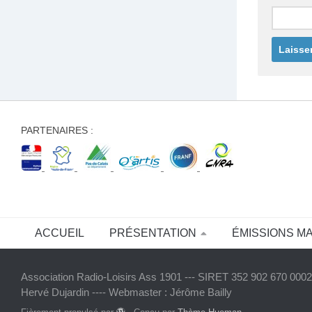
PARTENAIRES :
ACCUEIL
PRÉSENTATION
ÉMISSIONS M
Association Radio-Loisirs Ass 1901 --- SIRET 352 902 670 00020
Hervé Dujardin ---- Webmaster : Jérôme Bailly