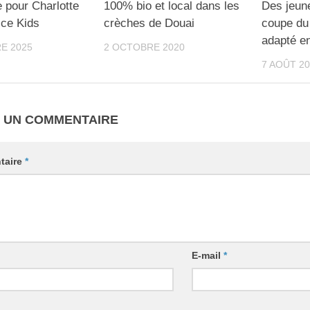
 pour Charlotte
100% bio et local dans les
Des jeune
ice Kids
crèches de Douai
coupe du
adapté e
E 2025
2 OCTOBRE 2020
7 AOÛT 20
R UN COMMENTAIRE
taire
*
E-mail
*