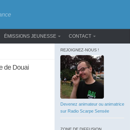
rance
ÉMISSIONS JEUNESSE
CONTACT
REJOIGNEZ-NOUS !
re de Douai
Devenez animateur ou animatrice
sur Radio Scarpe Sensée
ZONE DE DIFFUSION