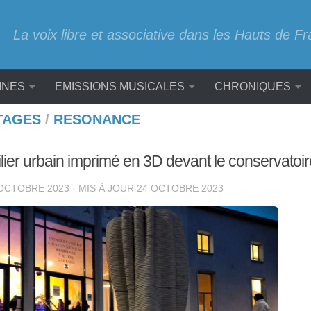
La voix libre et associative dans les Hauts de F
INES
EMISSIONS MUSICALES
CHRONIQUES
TAGES
/
RESONANCE
ier urbain imprimé en 3D devant le conservatoi
OCTOBRE 2023
· MIS À JOUR
24 OCTOBRE 2023