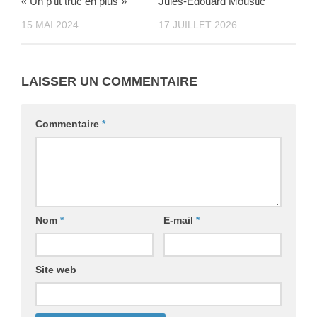
« Un p’tit truc en plus »
Jules-Edouard Moustic
15 MAI 2024
17 JUILLET 2026
LAISSER UN COMMENTAIRE
Commentaire
*
Nom
*
E-mail
*
Site web