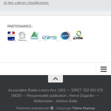
et des valeurs républicaines
PARTENAIRES :
Association Radio-Loisirs Ass 1901 --- SIRET 352 902 670
00020 --- Responsable publication : Hervé Dujardin ----
Webmaster : Jérôme Bailly
Fièrement propulsé par
- Conçu par
Thème Hueman