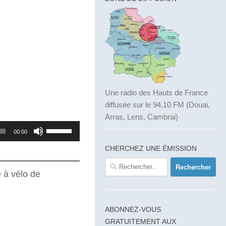
Une radio des Hauts de France
diffusée sur le 94.10 FM (Douai,
Arras, Lens, Cambrai)
Utilisez
00:00
les
CHERCHEZ UNE ÉMISSION
flèches
Rechercher :
haut/bas
e à vélo de
pour
augmenter
ABONNEZ-VOUS
ou
GRATUITEMENT AUX