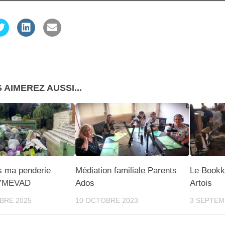
 AIMEREZ AUSSI...
s ma penderie
Médiation familiale Parents
Le Bookk
SYMEVAD
Ados
Artois
BRE 2025
10 OCTOBRE 2023
3 SEPTEM