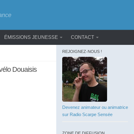
rance
ÉMISSIONS JEUNESSE
CONTACT
REJOIGNEZ-NOUS !
’vélo Douaisis
Devenez animateur ou animatrice
sur Radio Scarpe Sensée
ZONE DE DIFFUSION