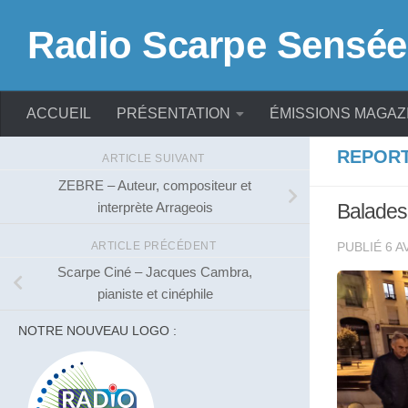
Skip to content
Radio Scarpe Sensée
ACCUEIL
PRÉSENTATION
ÉMISSIONS MAGAZ
REPOR
ARTICLE SUIVANT
ZEBRE – Auteur, compositeur et
interprète Arrageois
Balades,
ARTICLE PRÉCÉDENT
PUBLIÉ
6 A
Scarpe Ciné – Jacques Cambra,
pianiste et cinéphile
NOTRE NOUVEAU LOGO :