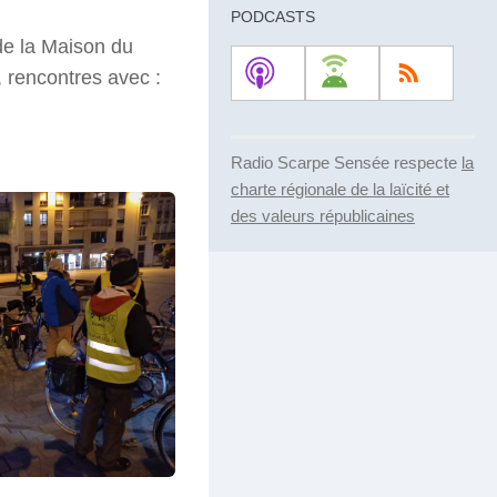
diminuer
PODCASTS
le
de la Maison du
volume.
, rencontres avec :
Radio Scarpe Sensée respecte
la
charte régionale de la laïcité et
des valeurs républicaines