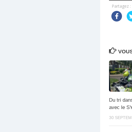
Partagez :
VOUS
Du tri dan
avec le 
30 SEPTEM