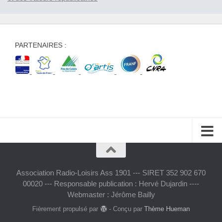
PARTENAIRES :
Association Radio-Loisirs Ass 1901 --- SIRET 352 902 670
00020 --- Responsable publication : Hervé Dujardin ----
Webmaster : Jérôme Bailly
Fièrement propulsé par
- Conçu par
Thème Hueman