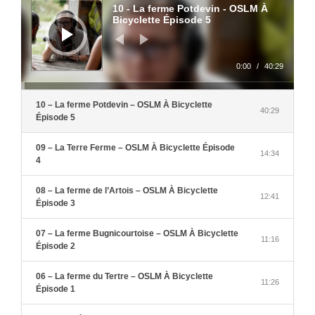
audio
10 - La ferme Potdevin - OSLM À
Bicyclette Épisode 5
0:00
/
40:29
10 – La ferme Potdevin – OSLM À Bicyclette
40:29
Épisode 5
09 – La Terre Ferme – OSLM À Bicyclette Épisode
14:34
4
08 – La ferme de l’Artois – OSLM À Bicyclette
12:41
Épisode 3
07 – La ferme Bugnicourtoise – OSLM À Bicyclette
11:16
Épisode 2
06 – La ferme du Tertre – OSLM À Bicyclette
11:26
Épisode 1